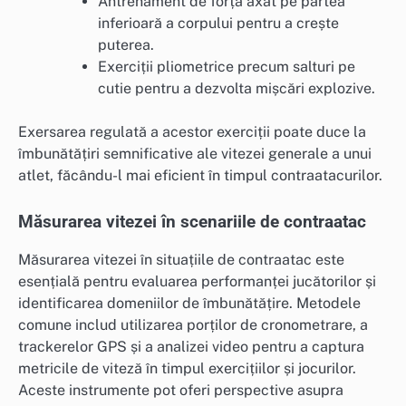
Antrenament de forță axat pe partea
inferioară a corpului pentru a crește
puterea.
Exerciții pliometrice precum salturi pe
cutie pentru a dezvolta mișcări explozive.
Exersarea regulată a acestor exerciții poate duce la
îmbunătățiri semnificative ale vitezei generale a unui
atlet, făcându-l mai eficient în timpul contraatacurilor.
Măsurarea vitezei în scenariile de contraatac
Măsurarea vitezei în situațiile de contraatac este
esențială pentru evaluarea performanței jucătorilor și
identificarea domeniilor de îmbunătățire. Metodele
comune includ utilizarea porților de cronometrare, a
trackerelor GPS și a analizei video pentru a captura
metricile de viteză în timpul exercițiilor și jocurilor.
Aceste instrumente pot oferi perspective asupra