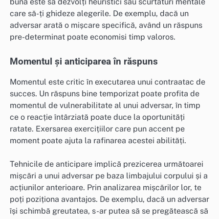
bună este să dezvolți heuristici sau scurtături mentale
care să-ți ghideze alegerile. De exemplu, dacă un
adversar arată o mișcare specifică, având un răspuns
pre-determinat poate economisi timp valoros.
Momentul și anticiparea în răspuns
Momentul este critic în executarea unui contraatac de
succes. Un răspuns bine temporizat poate profita de
momentul de vulnerabilitate al unui adversar, în timp
ce o reacție întârziată poate duce la oportunități
ratate. Exersarea exercițiilor care pun accent pe
moment poate ajuta la rafinarea acestei abilități.
Tehnicile de anticipare implică prezicerea următoarei
mișcări a unui adversar pe baza limbajului corpului și a
acțiunilor anterioare. Prin analizarea mișcărilor lor, te
poți poziționa avantajos. De exemplu, dacă un adversar
își schimbă greutatea, s-ar putea să se pregătească să