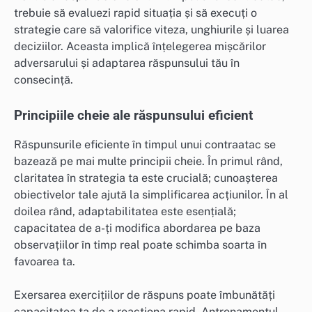
trebuie să evaluezi rapid situația și să execuți o
strategie care să valorifice viteza, unghiurile și luarea
deciziilor. Aceasta implică înțelegerea mișcărilor
adversarului și adaptarea răspunsului tău în
consecință.
Principiile cheie ale răspunsului eficient
Răspunsurile eficiente în timpul unui contraatac se
bazează pe mai multe principii cheie. În primul rând,
claritatea în strategia ta este crucială; cunoașterea
obiectivelor tale ajută la simplificarea acțiunilor. În al
doilea rând, adaptabilitatea este esențială;
capacitatea de a-ți modifica abordarea pe baza
observațiilor în timp real poate schimba soarta în
favoarea ta.
Exersarea exercițiilor de răspuns poate îmbunătăți
capacitatea ta de a reacționa rapid. Antrenamentul