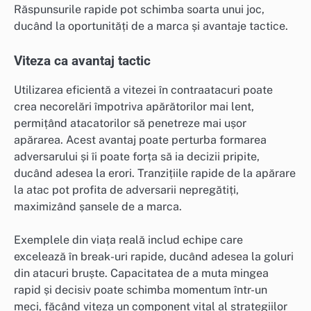
Răspunsurile rapide pot schimba soarta unui joc,
ducând la oportunități de a marca și avantaje tactice.
Viteza ca avantaj tactic
Utilizarea eficientă a vitezei în contraatacuri poate
crea necorelări împotriva apărătorilor mai lent,
permițând atacatorilor să penetreze mai ușor
apărarea. Acest avantaj poate perturba formarea
adversarului și îi poate forța să ia decizii pripite,
ducând adesea la erori. Tranzițiile rapide de la apărare
la atac pot profita de adversarii nepregătiți,
maximizând șansele de a marca.
Exemplele din viața reală includ echipe care
excelează în break-uri rapide, ducând adesea la goluri
din atacuri bruște. Capacitatea de a muta mingea
rapid și decisiv poate schimba momentum într-un
meci, făcând viteza un component vital al strategiilor