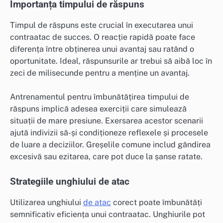
Importanța timpului de răspuns
Timpul de răspuns este crucial în executarea unui
contraatac de succes. O reacție rapidă poate face
diferența între obținerea unui avantaj sau ratând o
oportunitate. Ideal, răspunsurile ar trebui să aibă loc în
zeci de milisecunde pentru a menține un avantaj.
Antrenamentul pentru îmbunătățirea timpului de
răspuns implică adesea exerciții care simulează
situații de mare presiune. Exersarea acestor scenarii
ajută indivizii să-și condiționeze reflexele și procesele
de luare a deciziilor. Greșelile comune includ gândirea
excesivă sau ezitarea, care pot duce la șanse ratate.
Strategiile unghiului de atac
Utilizarea unghiului
de atac
corect poate îmbunătăți
semnificativ eficiența unui contraatac. Unghiurile pot