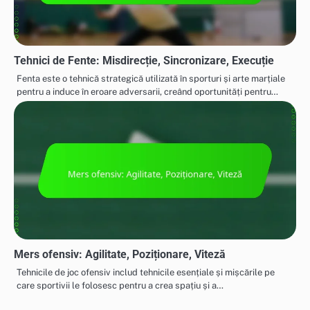
Tehnici de Fente: Misdirecție, Sincronizare, Execuție
Fenta este o tehnică strategică utilizată în sporturi și arte marțiale
pentru a induce în eroare adversarii, creând oportunități pentru…
Mers ofensiv: Agilitate, Poziționare, Viteză
Tehnicile de joc ofensiv includ tehnicile esențiale și mișcările pe
care sportivii le folosesc pentru a crea spațiu și a…