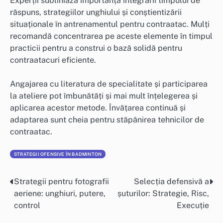
Experții subliniază importanța integrării timpului de
răspuns, strategiilor unghiului și conștientizării
situaționale în antrenamentul pentru contraatac. Mulți
recomandă concentrarea pe aceste elemente în timpul
practicii pentru a construi o bază solidă pentru
contraatacuri eficiente.
Angajarea cu literatura de specialitate și participarea
la ateliere pot îmbunătăți și mai mult înțelegerea și
aplicarea acestor metode. Învățarea continuă și
adaptarea sunt cheia pentru stăpânirea tehnicilor de
contraatac.
STRATEGII OFENSIVE ÎN BADMINTON
Strategii pentru fotografii
Selecția defensivă a
Post
aeriene: unghiuri, putere,
șuturilor: Strategie, Risc,
navigation
control
Execuție