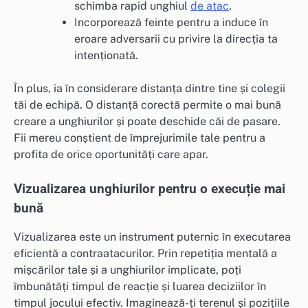
schimba rapid unghiul
de atac
.
Incorporează feinte pentru a induce în
eroare adversarii cu privire la direcția ta
intenționată.
În plus, ia în considerare distanța dintre tine și colegii
tăi de echipă. O distanță corectă permite o mai bună
creare a unghiurilor și poate deschide căi de pasare.
Fii mereu conștient de împrejurimile tale pentru a
profita de orice oportunități care apar.
Vizualizarea unghiurilor pentru o execuție mai
bună
Vizualizarea este un instrument puternic în executarea
eficientă a contraatacurilor. Prin repetiția mentală a
mișcărilor tale și a unghiurilor implicate, poți
îmbunătăți timpul de reacție și luarea deciziilor în
timpul jocului efectiv. Imaginează-ți terenul și pozițiile