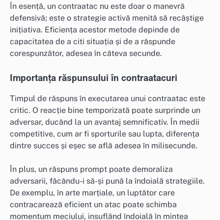
În esență, un contraatac nu este doar o manevră
defensivă; este o strategie activă menită să recâștige
inițiativa. Eficiența acestor metode depinde de
capacitatea de a citi situația și de a răspunde
corespunzător, adesea în câteva secunde.
Importanța răspunsului în contraatacuri
Timpul de răspuns în executarea unui contraatac este
critic. O reacție bine temporizată poate surprinde un
adversar, ducând la un avantaj semnificativ. În medii
competitive, cum ar fi sporturile sau lupta, diferența
dintre succes și eșec se află adesea în milisecunde.
În plus, un răspuns prompt poate demoraliza
adversarii, făcându-i să-și pună la îndoială strategiile.
De exemplu, în arte marțiale, un luptător care
contracarează eficient un atac poate schimba
momentum meciului, insuflând îndoială în mintea