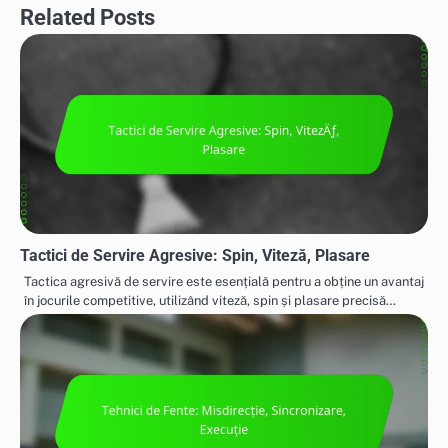
Related Posts
Tactici de Servire Agresive: Spin, Viteză, Plasare
Tactica agresivă de servire este esențială pentru a obține un avantaj
în jocurile competitive, utilizând viteză, spin și plasare precisă…