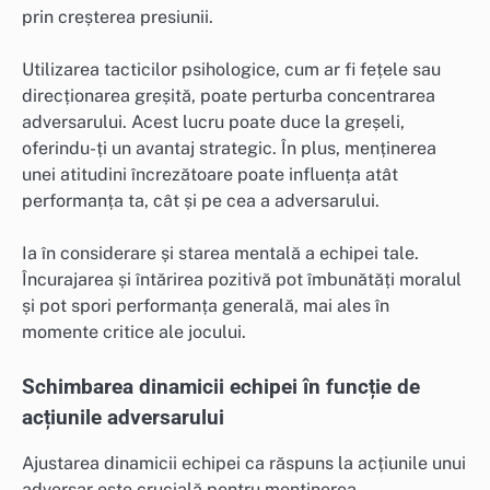
prin creșterea presiunii.
Utilizarea tacticilor psihologice, cum ar fi fețele sau
direcționarea greșită, poate perturba concentrarea
adversarului. Acest lucru poate duce la greșeli,
oferindu-ți un avantaj strategic. În plus, menținerea
unei atitudini încrezătoare poate influența atât
performanța ta, cât și pe cea a adversarului.
Ia în considerare și starea mentală a echipei tale.
Încurajarea și întărirea pozitivă pot îmbunătăți moralul
și pot spori performanța generală, mai ales în
momente critice ale jocului.
Schimbarea dinamicii echipei în funcție de
acțiunile adversarului
Ajustarea dinamicii echipei ca răspuns la acțiunile unui
adversar este crucială pentru menținerea