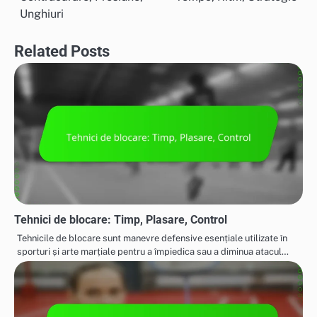
navigation
Unghiuri
Related Posts
Tehnici de blocare: Timp, Plasare, Control
Tehnicile de blocare sunt manevre defensive esențiale utilizate în
sporturi și arte marțiale pentru a împiedica sau a diminua atacul…