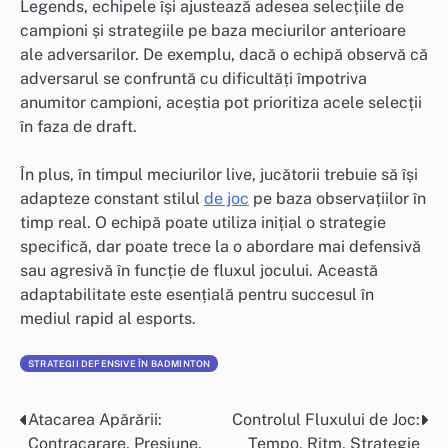
Legends, echipele își ajustează adesea selecțiile de
campioni și strategiile pe baza meciurilor anterioare
ale adversarilor. De exemplu, dacă o echipă observă că
adversarul se confruntă cu dificultăți împotriva
anumitor campioni, aceștia pot prioritiza acele selecții
în faza de draft.
În plus, în timpul meciurilor live, jucătorii trebuie să își
adapteze constant stilul
de joc
pe baza observațiilor în
timp real. O echipă poate utiliza inițial o strategie
specifică, dar poate trece la o abordare mai defensivă
sau agresivă în funcție de fluxul jocului. Această
adaptabilitate este esențială pentru succesul în
mediul rapid al esports.
STRATEGII DEFENSIVE ÎN BADMINTON
Atacarea Apărării:
Controlul Fluxului de Joc:
Post
Contracarare, Presiune,
Tempo, Ritm, Strategie