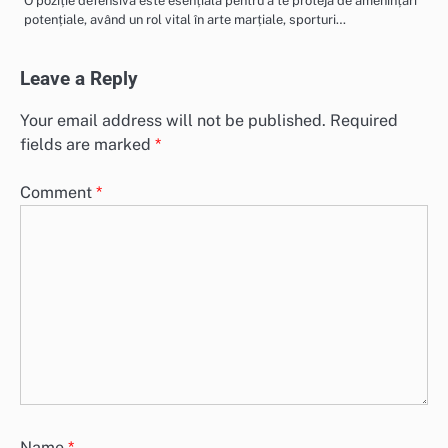
O poziție defensivă este esențială pentru a te proteja de amenințări
potențiale, având un rol vital în arte marțiale, sporturi…
Leave a Reply
Your email address will not be published.
Required
fields are marked
*
Comment
*
Name
*