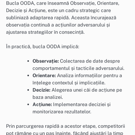
Bucla OODA, care înseamnă Observație, Orientare,
Decizie și Acțiune, este un cadru strategic care
subliniază adaptarea rapidă. Aceasta încurajează
observația continuă a acțiunilor adversarului și
ajustarea strategiilor în consecință.
În practică, bucla OODA implică:
Observație:
Colectarea de date despre
comportamentul și tacticile adversarului.
Orientare:
Analiza informațiilor pentru a
înțelege contextul și implicațiile.
Decizie:
Alegerea unei căi de acțiune pe
baza analizei.
Acțiune:
Implementarea deciziei și
monitorizarea rezultatelor.
Prin parcurgerea rapidă a acestor etape, competitorii
pot rămâne cu un pas înainte, făcând ajustări la timp