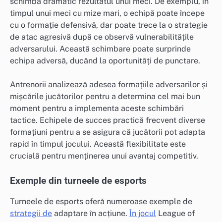
schimba dramatic rezultatul unui meci. De exemplu, în
timpul unui meci cu mize mari, o echipă poate începe
cu o formație defensivă, dar poate trece la o strategie
de atac agresivă după ce observă vulnerabilitățile
adversarului. Această schimbare poate surprinde
echipa adversă, ducând la oportunități de punctare.
Antrenorii analizează adesea formațiile adversarilor și
mișcările jucătorilor pentru a determina cel mai bun
moment pentru a implementa aceste schimbări
tactice. Echipele de succes practică frecvent diverse
formațiuni pentru a se asigura că jucătorii pot adapta
rapid în timpul jocului. Această flexibilitate este
crucială pentru menținerea unui avantaj competitiv.
Exemple din turneele de esports
Turneele de esports oferă numeroase exemple de
strategii de
adaptare în acțiune.
În jocul
League of